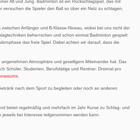
mmer Alt und Jung. Badminton ist ein Rückschlagspiel, das mit
 versuchen die Spieler den Ball so über ein Netz zu schlagen,
h zwischen Anfänger und B-Klasse-Niveau, wobei bei uns nicht der
hlagtechniken beherrschen und schon einmal Badminton gespielt
wärmphase das freie Spiel. Dabei achten wir darauf, dass die
einer angenehmen Atmosphäre und geselligem Miteinander hat. Das
ch Schüler, Studenten, Berufstätige und Rentner. Dreimal pro
ymnasiums
.
 Getränk nach dem Sport zu begleiten oder noch an anderen
nd bietet regelmäßig und mehrfach im Jahr Kurse zu Schlag- und
n jeweils bei Interesse teilgenommen werden kann.