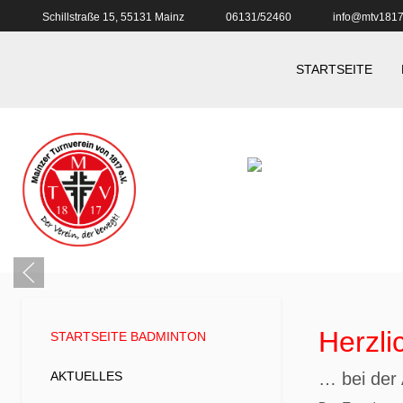
Schillstraße 15, 55131 Mainz
06131/52460
info@mtv1817
STARTSEITE
Herzl
STARTSEITE BADMINTON
AKTUELLES
… bei der