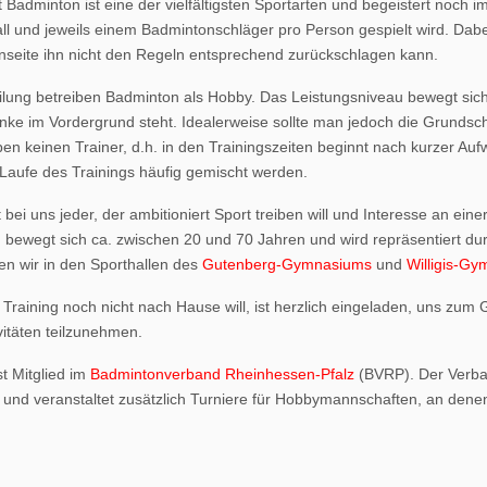
 Badminton ist eine der vielfältigsten Sportarten und begeistert noch i
l und jeweils einem Badmintonschläger pro Person gespielt wird. Dabei
nseite ihn nicht den Regeln entsprechend zurückschlagen kann.
eilung betreiben Badminton als Hobby. Das Leistungsniveau bewegt sic
ke im Vordergrund steht. Idealerweise sollte man jedoch die Grundsc
en keinen Trainer, d.h. in den Trainingszeiten beginnt nach kurzer Auf
Laufe des Trainings häufig gemischt werden.
 bei uns jeder, der ambitioniert Sport treiben will und Interesse an 
 bewegt sich ca. zwischen 20 und 70 Jahren und wird repräsentiert dur
en wir in den Sporthallen des
Gutenberg-Gymnasiums
und
Willigis-G
raining noch nicht nach Hause will, ist herzlich eingeladen, uns zum
vitäten teilzunehmen.
st Mitglied im
Badmintonverband Rheinhessen-Pfalz
(BVRP). Der Verba
 und veranstaltet zusätzlich Turniere für Hobbymannschaften, an dene