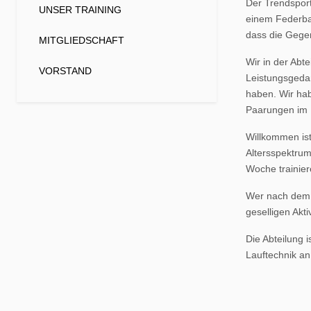
Der Trendsport
UNSER TRAINING
einem Federbal
dass die Gege
MITGLIEDSCHAFT
Wir in der Abt
VORSTAND
Leistungsgedan
haben. Wir hab
Paarungen im 
Willkommen ist
Altersspektrum
Woche trainier
Wer nach dem T
geselligen Akti
Die Abteilung i
Lauftechnik an